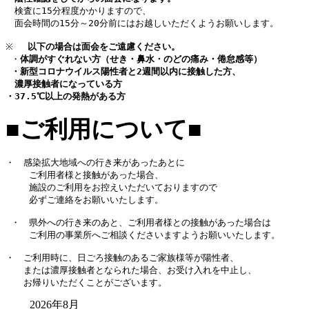
　検査に15分程度かかりますので、
　面会時間の15分～20分前にはお越しいただくようお願いします。 
※　 
以下の場合は面会をご遠慮ください。
 ・
体調がすぐれない方（せき・鼻水・のどの痛み・倦怠感等）
 ・新型コロナウイルス陽性者と2週間以内に接触した方、
濃厚接触者になっている方
・37.5℃以上の発熱がある方
■ご利用について■
・　感染拡大地域への行き来があったあとに
 　　ご利用者様と接触があった場合、 
 　　施設のご利用をお控えいただいておりますので 
 　　必ずご連絡をお願いいたします。 
 ・　県外への行き来のあと、ご利用者様との接触があった場合は 
 　　ご利用の事業所へご相談くださいますようお願いいたします。
・　ご利用時に、日ごろ接触のあるご家族様等が陽性者、
　　または濃厚接触者となられた場合、お受け入れを中止し、
　　お帰りいただくことがございます。
2026年8月