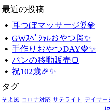
最近の投稿
耳つぼマッサージ👂💎
GWｽﾍﾟｼｬﾙおやつ🎏✨
手作りおやつDAY🍓✨
パンの移動販売🍞
祝102歳🎉✨
タグ
そよ風
コロナ対応
サテライト
デイサー