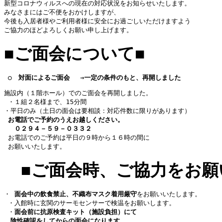
新型コロナウィルスへの現在の対応状況をお知らせいたします。
みなさまにはご不便をおかけしますが、 
今後も入居者様やご利用者様に安全にお過ごしいただけますよう 
ご協力のほどよろしくお願い申し上げます。 
■
ご面会について
■
○　対面によるご面会
⇒一定の条件のもと、再開しました
施設内（１階ホール）でのご面会を再開しました。
 ・１組２名様まで、15分間
・平日のみ（土日の面会は要相談：対応件数に限りがあります） 
お電話でご予約のうえお越しください。
 　０２９４－５９－０３３２ 
 お電話でのご予約は平日の９時から１６時の間に
 お願いいたします。  
■ご面会時、ご協力をお願
・ 
面会中の飲食禁止、不織布マスク着用厳守
をお願いいたします。
 ・入館時に玄関のサーモセンサーで検温をお願いします。  
 ・
面会前に抗原検査キット（施設負担）にて
陰性確認をしてからの面会になります。