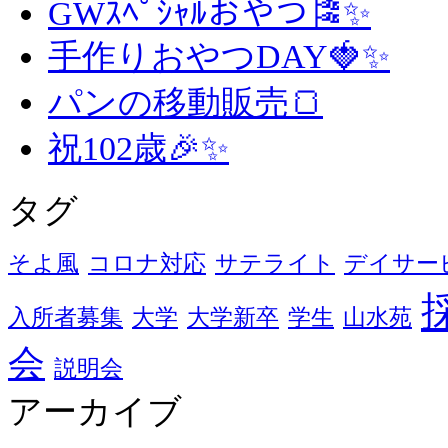
GWｽﾍﾟｼｬﾙおやつ🎏✨
手作りおやつDAY🍓✨
パンの移動販売🍞
祝102歳🎉✨
タグ
そよ風
コロナ対応
サテライト
デイサー
入所者募集
大学
大学新卒
学生
山水苑
会
説明会
アーカイブ