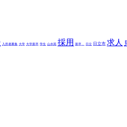
採用
求人
験
日立市
入所者募集
大学
大学新卒
学生
山水苑
新卒，
日立