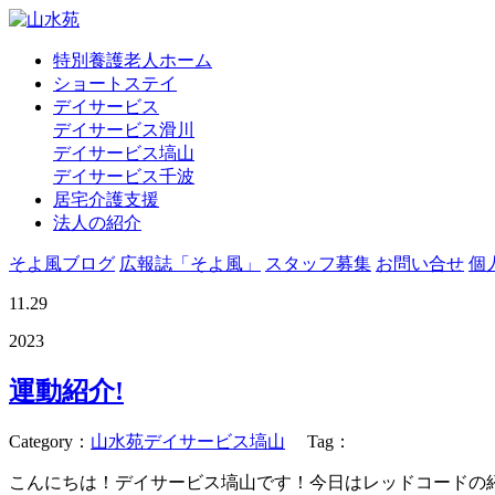
特別養護老人ホーム
ショートステイ
デイサービス
デイサービス滑川
デイサービス塙山
デイサービス千波
居宅介護支援
法人の紹介
そよ風ブログ
広報誌「そよ風」
スタッフ募集
お問い合せ
個
11.29
2023
運動紹介!
Category
：
山水苑デイサービス塙山
Tag
：
こんにちは！デイサービス塙山です！今日はレッドコードの