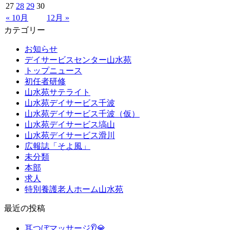
27
28
29
30
« 10月
12月 »
カテゴリー
お知らせ
デイサービスセンター山水苑
トップニュース
初任者研修
山水苑サテライト
山水苑デイサービス千波
山水苑デイサービス千波（仮）
山水苑デイサービス塙山
山水苑デイサービス滑川
広報誌「そよ風」
未分類
本部
求人
特別養護老人ホーム山水苑
最近の投稿
耳つぼマッサージ👂💎