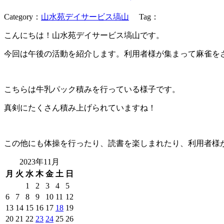
Category
：
山水苑デイサービス塙山
Tag
：
こんにちは！山水苑デイサービス塙山です。
今回は午後の活動を紹介します。利用者様が集まって麻雀を
こちらは牛乳パック積みを行っている様子です。
真剣にたくさん積み上げられていますね！
この他にも体操を行ったり、読書を楽しまれたり、利用者様
2023年11月
月
火
水
木
金
土
日
1
2
3
4
5
6
7
8
9
10
11
12
13
14
15
16
17
18
19
20
21
22
23
24
25
26