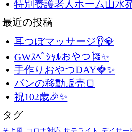
特別養護老人ホーム山水
最近の投稿
耳つぼマッサージ👂💎
GWｽﾍﾟｼｬﾙおやつ🎏✨
手作りおやつDAY🍓✨
パンの移動販売🍞
祝102歳🎉✨
タグ
そよ風
コロナ対応
サテライト
デイサー