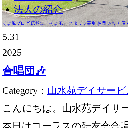
法人の紹介
そよ風ブログ
広報誌「そよ風」
スタッフ募集
お問い合せ
個
5.31
2025
合唱団🎶
Category
：
山水苑デイサービ
こんにちは。山水苑デイサ
本日はコーラスの研友会合