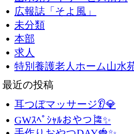
広報誌「そよ風」
未分類
本部
求人
特別養護老人ホーム山水
最近の投稿
耳つぼマッサージ👂💎
GWｽﾍﾟｼｬﾙおやつ🎏✨
手作りおやつDAY🍓✨