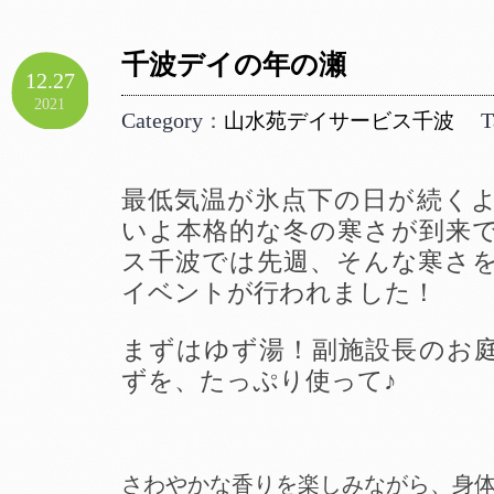
千波デイの年の瀬
12.27
2021
Category
T
：
山水苑デイサービス千波
最低気温が氷点下の日が続く
いよ本格的な冬の寒さが到来
ス千波では先週、そんな寒さ
イベントが行われました！
まずはゆず湯！副施設長のお
ずを、たっぷり使って♪
さわやかな香りを楽しみながら、身