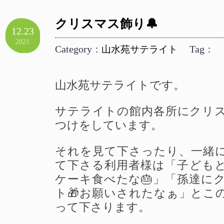
クリスマス飾り🔔
12.23
2021
Category
Tag
：
山水苑サテライト
：
山水苑サテライトです。
サテライトの館内各所にクリ
つけをしています。
それを見て下さったり、一緒
て下さる利用者様は「子ども
ケーキ食べたな🎂」「孫達に
ト🎁お願いされたなぁ」とこ
って下さります。