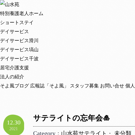
特別養護老人ホーム
ショートステイ
デイサービス
デイサービス滑川
デイサービス塙山
デイサービス千波
居宅介護支援
法人の紹介
そよ風ブログ
広報誌「そよ風」
スタッフ募集
お問い合せ
個人
サテライトの忘年会🎍
12.30
2021
Category
：
山水苑サテライト
・
未分類