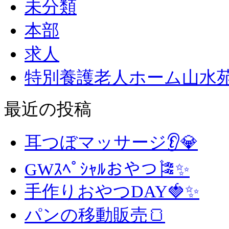
未分類
本部
求人
特別養護老人ホーム山水
最近の投稿
耳つぼマッサージ👂💎
GWｽﾍﾟｼｬﾙおやつ🎏✨
手作りおやつDAY🍓✨
パンの移動販売🍞