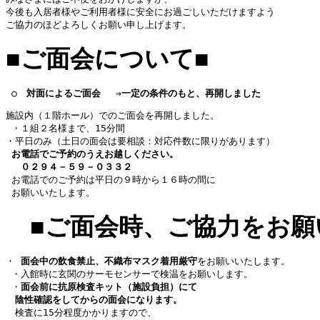
今後も入居者様やご利用者様に安全にお過ごしいただけますよう 
ご協力のほどよろしくお願い申し上げます。 
■
ご面会について
■
○　対面によるご面会
⇒一定の条件のもと、再開しました
施設内（１階ホール）でのご面会を再開しました。
 ・１組２名様まで、15分間
・平日のみ（土日の面会は要相談：対応件数に限りがあります） 
お電話でご予約のうえお越しください。
 　０２９４－５９－０３３２ 
 お電話でのご予約は平日の９時から１６時の間に
 お願いいたします。  
■ご面会時、ご協力をお願
・ 
面会中の飲食禁止、不織布マスク着用厳守
をお願いいたします。
 ・入館時に玄関のサーモセンサーで検温をお願いします。  
 ・
面会前に抗原検査キット（施設負担）にて
陰性確認をしてからの面会になります。
　検査に15分程度かかりますので、