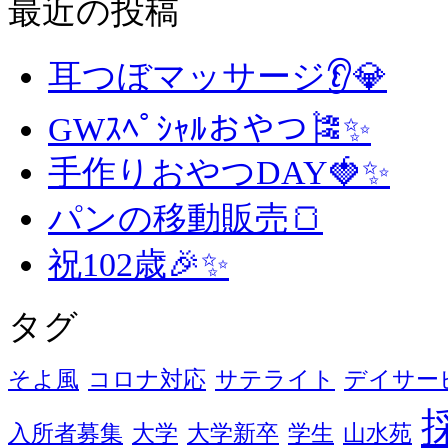
最近の投稿
耳つぼマッサージ👂💎
GWｽﾍﾟｼｬﾙおやつ🎏✨
手作りおやつDAY🍓✨
パンの移動販売🍞
祝102歳🎉✨
タグ
そよ風
コロナ対応
サテライト
デイサー
入所者募集
大学
大学新卒
学生
山水苑