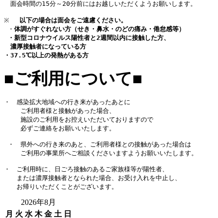
　面会時間の15分～20分前にはお越しいただくようお願いします。 
※　 
以下の場合は面会をご遠慮ください。
 ・
体調がすぐれない方（せき・鼻水・のどの痛み・倦怠感等）
 ・新型コロナウイルス陽性者と2週間以内に接触した方、
濃厚接触者になっている方
・37.5℃以上の発熱がある方
■ご利用について■
・　感染拡大地域への行き来があったあとに
 　　ご利用者様と接触があった場合、 
 　　施設のご利用をお控えいただいておりますので 
 　　必ずご連絡をお願いいたします。 
 ・　県外への行き来のあと、ご利用者様との接触があった場合は 
 　　ご利用の事業所へご相談くださいますようお願いいたします。
・　ご利用時に、日ごろ接触のあるご家族様等が陽性者、
　　または濃厚接触者となられた場合、お受け入れを中止し、
　　お帰りいただくことがございます。
2026年8月
月
火
水
木
金
土
日