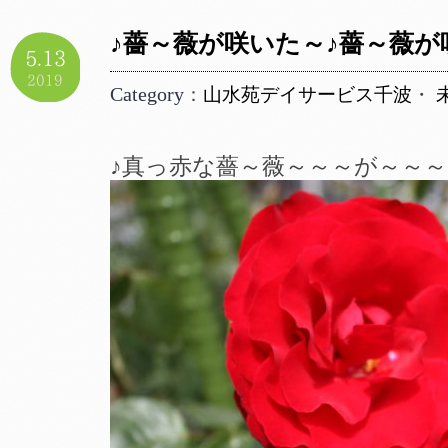
♪薔～薇が咲いた～♪薔～薇が
5.13
2019
Category
：
山水苑デイサービス千波
・
♪真っ赤な薔～薇～～～が～～～