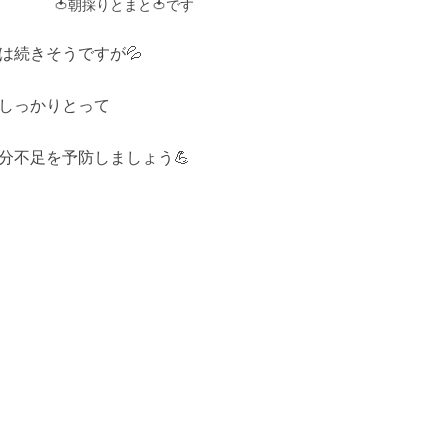
🍅朝採りとまと🍅です
は続きそうですが💦
しっかりとって
分不足を予防しましょう💪