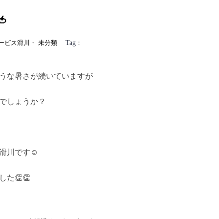

ービス滑川
・
未分類
Tag
：
うな暑さが続いていますが
でしょうか？
滑川です☺
た👏👏