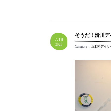
そうだ！滑川デ
7.18
2025
Category
：
山水苑デイサ