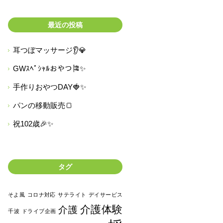
最近の投稿
耳つぼマッサージ👂💎
GWｽﾍﾟｼｬﾙおやつ🎏✨
手作りおやつDAY🍓✨
パンの移動販売🍞
祝102歳🎉✨
タグ
そよ風
コロナ対応
サテライト
デイサービス
介護体験
介護
千波
ドライブ企画