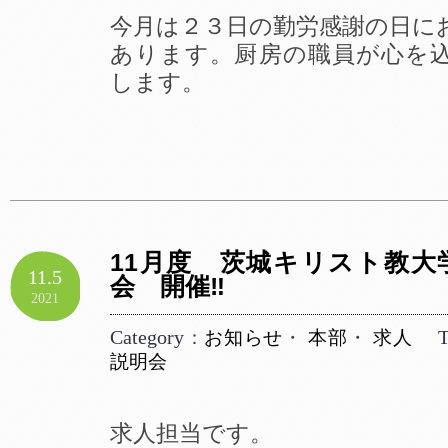
今月は２３日の勤労感謝の日に
あります。厨房の職員が心を
します。
11月度 茨城キリスト教大
11.5
会 開催‼
2021
Category
T
：
お知らせ
・
本部
・
求人
説明会
求人担当です。