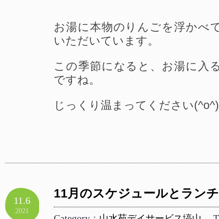
お湯に本物のりんごを浮かべ
いただいています。
この季節になると、お湯に入
ですね。
じっくり温まってください(^o^
11月のスケジュールとラン
11.6
2021
Category
T
：
山水苑デイサービス塙山