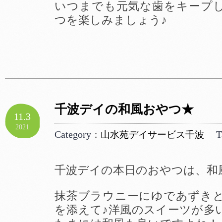
いつまでも元気な歯をキープ
つを楽しみましょう♪
千波デイの和風おやつ★
11.3
2021
Category
T
：
山水苑デイサービス千波
千波デイの本日のおやつは、和
抹茶ブラウニーにゆであずき
を添えて♪洋風のスイーツが多