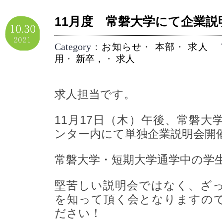
11月度 常磐大学にて企業説
10.30
2021
Category
：
お知らせ
・
本部
・
求人
用
・
新卒，
・
求人
求人担当です。
11月17日（木）午後、常磐大
ンター内にて単独企業説明会開
常磐大学・短期大学通学中の学
堅苦しい説明会ではなく、ざ
を知って頂く会となりますの
ださい！