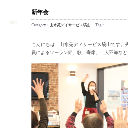
新年会
1.10
2022
Category
：
山水苑デイサービス塙山
Tag
：
こんにちは、山水苑ディサービス塙山です。
員によるソーラン節、歌、寄席、二人羽織など