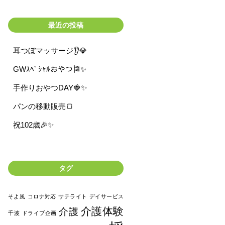
最近の投稿
耳つぼマッサージ👂💎
GWｽﾍﾟｼｬﾙおやつ🎏✨
手作りおやつDAY🍓✨
パンの移動販売🍞
祝102歳🎉✨
タグ
そよ風
コロナ対応
サテライト
デイサービス
介護体験
介護
千波
ドライブ企画