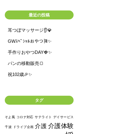
最近の投稿
耳つぼマッサージ👂💎
GWｽﾍﾟｼｬﾙおやつ🎏✨
手作りおやつDAY🍓✨
パンの移動販売🍞
祝102歳🎉✨
タグ
そよ風
コロナ対応
サテライト
デイサービス
介護体験
介護
千波
ドライブ企画