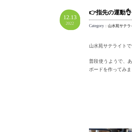
👉指先の運動👌
12.13
2022
Category
：
山水苑サテラ
山水苑サテライトで
普段使うようで、
ボードを作ってみま