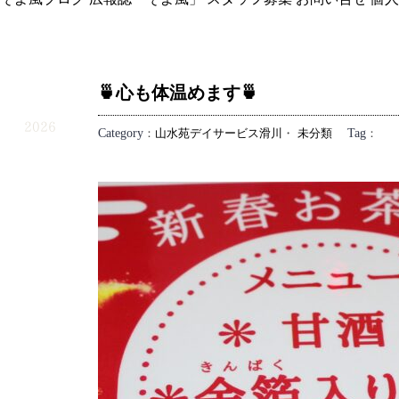
🍵心も体温めます🍵
1.22
2026
Category
：
山水苑デイサービス滑川
・
未分類
Tag
：