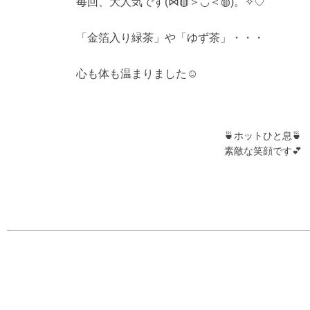
毎回、大人気です(⋈◍＞◡＜◍)。✧♡
「金箔入り緑茶」や「ゆず茶」・・・
心も体も温まりました☺
🍵ホットひと息🍵
素敵な笑顔です💕