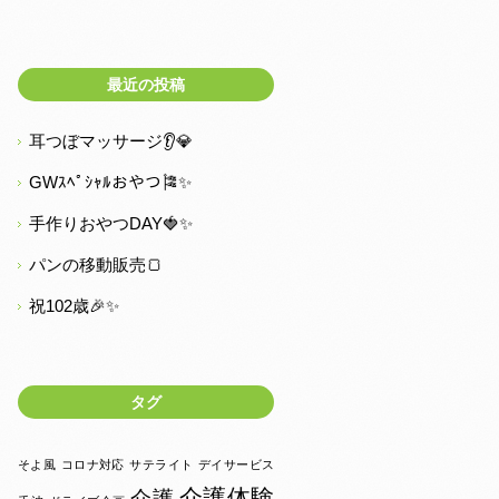
最近の投稿
耳つぼマッサージ👂💎
GWｽﾍﾟｼｬﾙおやつ🎏✨
手作りおやつDAY🍓✨
パンの移動販売🍞
祝102歳🎉✨
タグ
そよ風
コロナ対応
サテライト
デイサービス
介護体験
介護