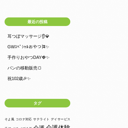
最近の投稿
耳つぼマッサージ👂💎
GWｽﾍﾟｼｬﾙおやつ🎏✨
手作りおやつDAY🍓✨
パンの移動販売🍞
祝102歳🎉✨
タグ
そよ風
コロナ対応
サテライト
デイサービス
介護体験
介護