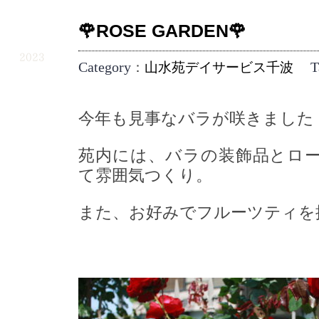
🌹ROSE GARDEN🌹
5.10
2023
Category
T
：
山水苑デイサービス千波
今年も見事なバラが咲きました
苑内には、バラの装飾品とロ
て雰囲気つくり。
また、お好みでフルーツティを