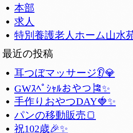
本部
求人
特別養護老人ホーム山水
最近の投稿
耳つぼマッサージ👂💎
GWｽﾍﾟｼｬﾙおやつ🎏✨
手作りおやつDAY🍓✨
パンの移動販売🍞
祝102歳🎉✨