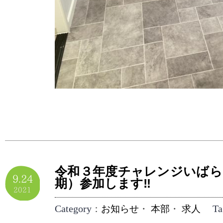
令和３年度チャレンジいばら
9.24
期）参加します‼︎
2021
Category
Ta
：
お知らせ
・
本部
・
求人